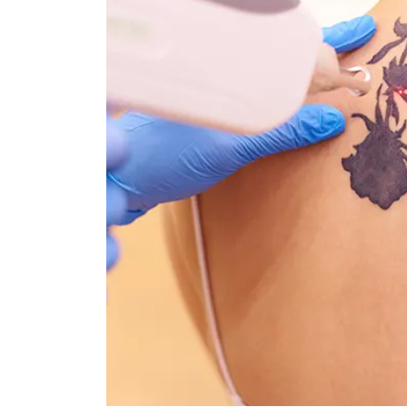
Le laser Picosure
Il est reconnu pour sa
performance prouvée, sa
polyvalence clinique inégalée et
son avancée technologique.