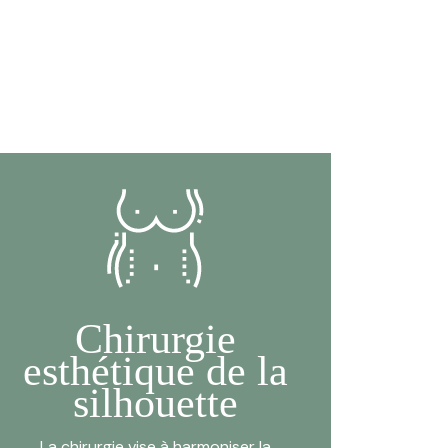
Chirurgie
esthétique de la
silhouette
La chirurgie vise à harmoniser la