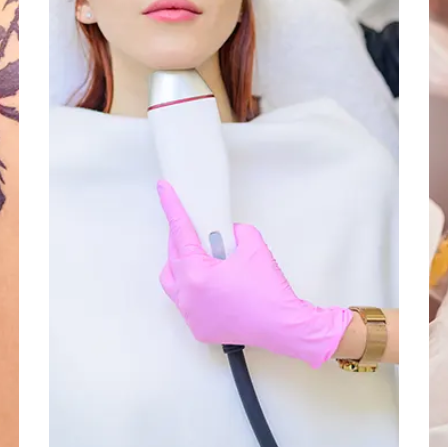
La radiofréquence
pulsée
La radiofréquence pulsée est un
traitement unique de la région
péri-orbitale, malaire et du
double-menton.