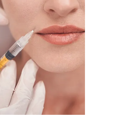
L’injection d’acide
hyaluronique
En médecine esthétique, l'acide
hyaluronique (HA) est la
substance préférée des praticiens
pour traiter les rides.